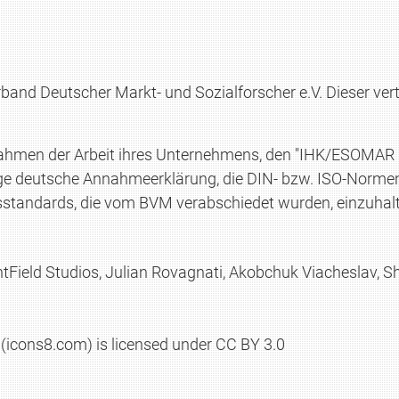
and Deutscher Markt- und Sozialforscher e.V. Dieser vertr
Rahmen der Arbeit ihres Unternehmens, den "IHK/ESOMAR In
ige deutsche Annahmeerklärung, die DIN- bzw. ISO-Normen
tsstandards, die vom BVM verabschiedet wurden, einzuhalte
Field Studios, Julian Rovagnati, Akobchuk Viacheslav, Sh
(icons8.com) is licensed under CC BY 3.0